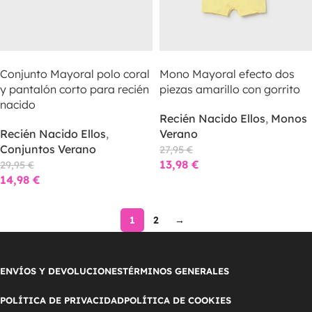
LEER MÁS
LEER MÁS
Conjunto Mayoral polo coral
Mono Mayoral efecto dos
y pantalón corto para recién
piezas amarillo con gorrito
nacido
Recién Nacido Ellos
,
Monos
Recién Nacido Ellos
,
Verano
Conjuntos Verano
27,95
€
13,98
€
29,95
€
14,98
€
1
2
→
ENVÍOS Y DEVOLUCIONES
TÉRMINOS GENERALES
POLÍTICA DE PRIVACIDAD
POLÍTICA DE COOKIES