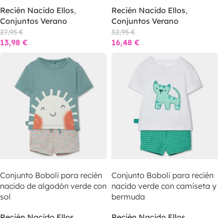
Recién Nacido Ellos
,
Recién Nacido Ellos
,
Conjuntos Verano
Conjuntos Verano
27,95
€
32,95
€
13,98
€
16,48
€
LEER MÁS
LEER MÁS
Conjunto Boboli para recién
Conjunto Boboli para recién
nacido de algodón verde con
nacido verde con camiseta y
sol
bermuda
Recién Nacido Ellos
,
Recién Nacido Ellos
,