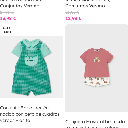
Conjuntos Verano
Conjuntos Verano
27,95
€
25,95
€
13,98
€
12,98
€
AGOT
ADO
LEER MÁS
Conjunto Boboli recién
nacido con peto de cuadros
LEER MÁS
verdes y osito
Conjunto Mayoral bermuda
y camiseta varios colores