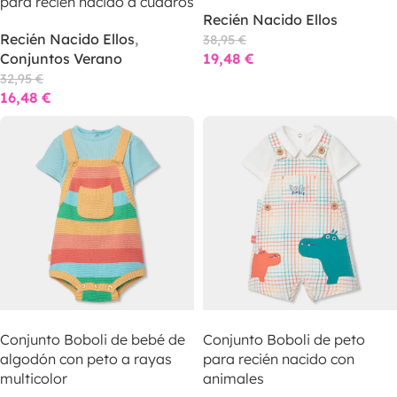
para recién nacido a cuadros
Recién Nacido Ellos
Recién Nacido Ellos
,
38,95
€
Conjuntos Verano
19,48
€
32,95
€
16,48
€
LEER MÁS
LEER MÁS
Conjunto Boboli de bebé de
Conjunto Boboli de peto
algodón con peto a rayas
para recién nacido con
multicolor
animales