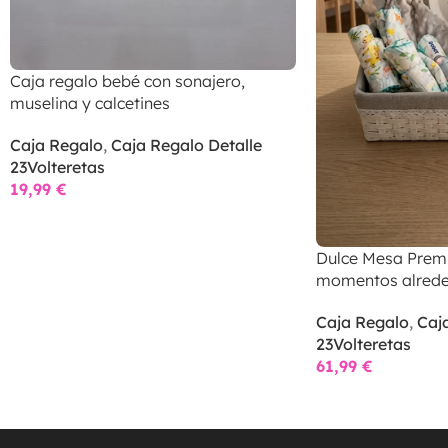
Caja regalo bebé con sonajero,
muselina y calcetines
Caja Regalo
,
Caja Regalo Detalle
23Volteretas
19,99
€
Dulce Mesa Premi
momentos alrede
Caja Regalo
,
Caj
23Volteretas
61,99
€