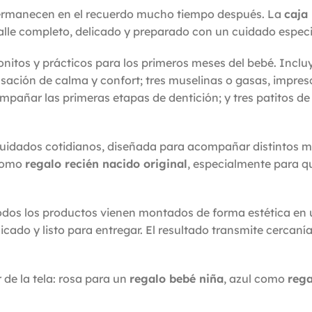
rmanecen en el recuerdo mucho tiempo después. La
caja
lle completo, delicado y preparado con un cuidado especia
onitos y prácticos para los primeros meses del bebé. Incl
ción de calma y confort; tres muselinas o gasas, impresci
compañar las primeras etapas de dentición; y tres patitos 
cuidados cotidianos, diseñada para acompañar distintos m
 como
regalo recién nacido original
, especialmente para 
Todos los productos vienen montados de forma estética en u
do y listo para entregar. El resultado transmite cercanía
 de la tela: rosa para un
regalo bebé niña
, azul como
rega