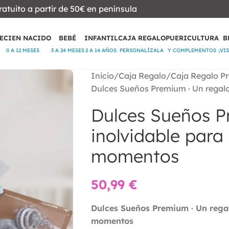
ratuito a partir de 50€ en península
ECIEN NACIDO
BEBÉ
INFANTIL
CAJA REGALO
PUERICULTURA
B
0 A 12 MESES
3 A 24 MESES
2 A 14 AÑOS
PERSONALÍZALA
Y COMPLEMENTOS
¡VI
Inicio
Caja Regalo
Caja Regalo P
Dulces Sueños Premium · Un regal
Dulces Sueños P
inolvidable para
momentos
50,99
€
Dulces Sueños Premium · Un regal
momentos