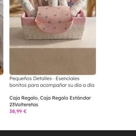
Pequeños Detalles · Esenciales
Primera Comid
bonitos para acompañar su día a día
descubrimiento
mesa
Caja Regalo
,
Caja Regalo Estándar
23Volteretas
Caja Regalo
,
C
38,99
€
23Volteretas
39,99
€