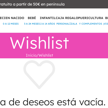
ratuito a partir de 50€ en península
ECIEN NACIDO
BEBÉ
INFANTIL
CAJA REGALO
PUERICULTURA
B
0 A 12 MESES
3 A 24 MESES
2 A 14 AÑOS
PERSONALÍZALA
Y COMPLEMENTOS
¡VI
Wishlist
Inicio
Wishlist
ta de deseos está vacía.