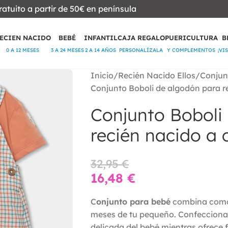
ratuito a partir de 50€ en península
ECIEN NACIDO
BEBÉ
INFANTIL
CAJA REGALO
PUERICULTURA
B
0 A 12 MESES
3 A 24 MESES
2 A 14 AÑOS
PERSONALÍZALA
Y COMPLEMENTOS
¡VI
Inicio
Recién Nacido Ellos
Conjun
Conjunto Boboli de algodón para r
Conjunto Boboli
recién nacido a 
32,95
€
16,48
€
C
onjunto para bebé
combina comodi
meses de tu pequeño. Confeccion
delicada del bebé mientras ofrece f