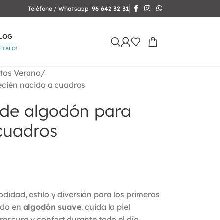
Teléfono / Whatsapp
96 642 32 31
LOG
SÍTALO!
tos Verano
ecién nacido a cuadros
 de algodón para
cuadros
dad, estilo y diversión para los primeros
ado en
algodón suave
, cuida la piel
rescura y confort durante todo el día.