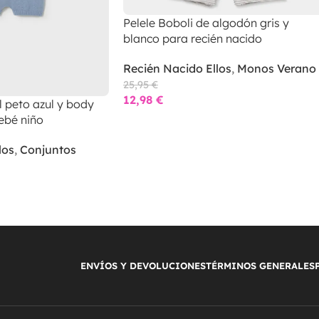
Pelele Boboli de algodón gris y
blanco para recién nacido
Recién Nacido Ellos
,
Monos Verano
25,95
€
12,98
€
 peto azul y body
ebé niño
los
,
Conjuntos
ENVÍOS Y DEVOLUCIONES
TÉRMINOS GENERALES