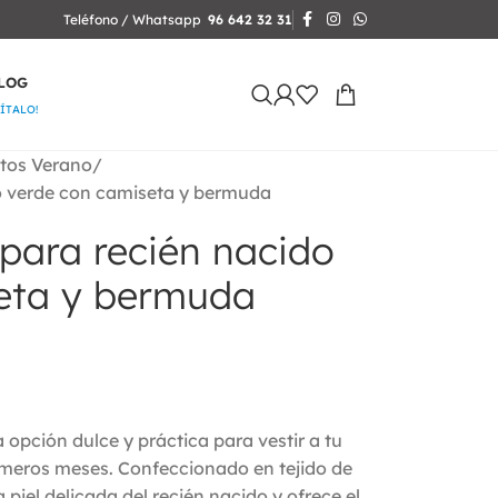
Teléfono / Whatsapp
96 642 32 31
LOG
SÍTALO!
tos Verano
o verde con camiseta y bermuda
para recién nacido
eta y bermuda
opción dulce y práctica para vestir a tu
meros meses. Confeccionado en tejido de
 piel delicada del recién nacido y ofrece el