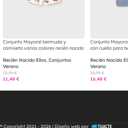
Conjunto Mayoral bermuda y
Conjunto Mayoral
camiseta varios colores recién nacido
con cuello para b
Recién Nacido Ellos
,
Conjuntos
Recién Nacido El
Verano
Verano
22,95
€
32,95
€
11,48
€
16,48
€
® Copyright 2021 - 2026 | Diseño web por