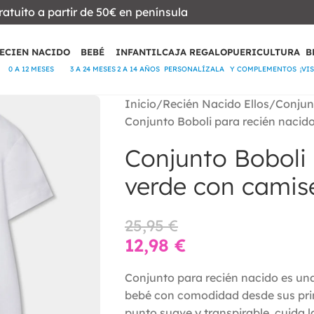
ratuito a partir de 50€ en península
ECIEN NACIDO
BEBÉ
INFANTIL
CAJA REGALO
PUERICULTURA
B
0 A 12 MESES
3 A 24 MESES
2 A 14 AÑOS
PERSONALÍZALA
Y COMPLEMENTOS
¡VI
Inicio
Recién Nacido Ellos
Conjun
Conjunto Boboli para recién nacid
Conjunto Boboli 
verde con camis
25,95
€
12,98
€
Conjunto para recién nacido es una 
bebé con comodidad desde sus pri
punto suave y transpirable, cuida la