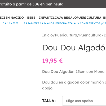
ratuito a partir de 50€ en península
ECIEN NACIDO
BEBÉ
INFANTIL
CAJA REGALO
PUERICULTURA
B
0 A 12 MESES
3 A 24 MESES
2 A 14 AÑOS
PERSONALÍZALA
Y COMPLEMENTOS
¡VI
Inicio
Puericultura
Puericultura
D
Dou Dou Algodó
19,95
€
Dou Dou Algodón 25cm con Mono.
Dou dou en algodón color marrón 
abajo.
TALLA