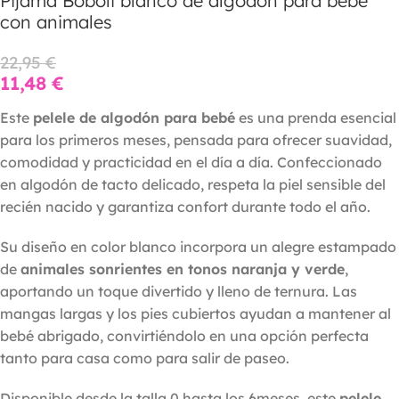
Pijama Boboli blanco de algodón para bebé
con animales
22,95
€
11,48
€
Este
pelele de algodón para bebé
es una prenda esencial
para los primeros meses, pensada para ofrecer suavidad,
comodidad y practicidad en el día a día. Confeccionado
en algodón de tacto delicado, respeta la piel sensible del
recién nacido y garantiza confort durante todo el año.
Su diseño en color blanco incorpora un alegre estampado
de
animales sonrientes en tonos naranja y verde
,
aportando un toque divertido y lleno de ternura. Las
mangas largas y los pies cubiertos ayudan a mantener al
bebé abrigado, convirtiéndolo en una opción perfecta
tanto para casa como para salir de paseo.
Disponible desde la talla 0 hasta los 6meses, este
pelele