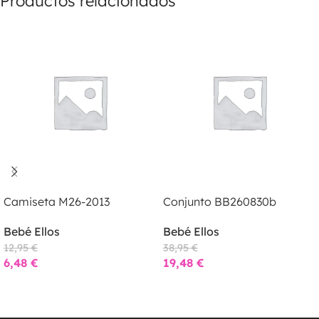
Productos relacionados
LEER MÁS
LEER MÁS
Camiseta M26-2013
Conjunto BB260830b
Bebé Ellos
Bebé Ellos
12,95
€
38,95
€
6,48
€
19,48
€