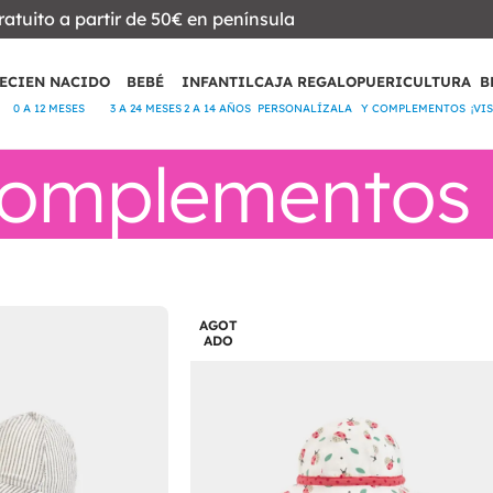
ratuito a partir de 50€ en península
ECIEN NACIDO
BEBÉ
INFANTIL
CAJA REGALO
PUERICULTURA
B
0 A 12 MESES
3 A 24 MESES
2 A 14 AÑOS
PERSONALÍZALA
Y COMPLEMENTOS
¡VI
omplementos
AGOT
ADO