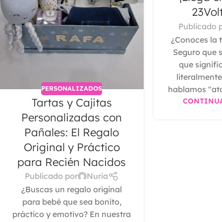
23Vol
Publicado 
¿Conoces la t
Seguro que s
que signifi
literalment
hablamos "atar
PERSONALIZADOS
Tartas y Cajitas
CONTINU
Personalizadas con
Pañales: El Regalo
Original y Práctico
para Recién Nacidos
Publicado por
Nuria
¿Buscas un regalo original
para bebé que sea bonito,
práctico y emotivo? En nuestra