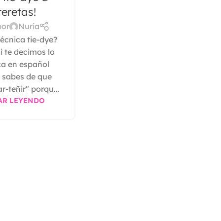
teretas!
por
Nuria
écnica tie-dye?
i te decimos lo
ca en español
e sabes de que
-teñir" porqu...
AR LEYENDO