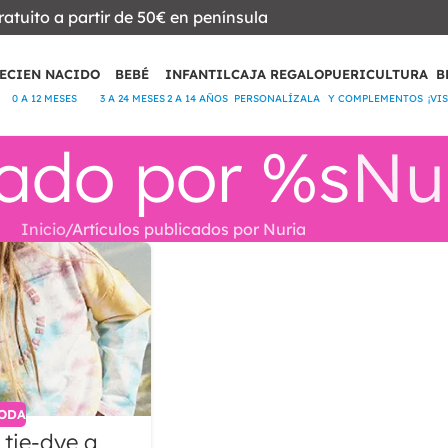
ratuito a partir de 50€ en península
ECIEN NACIDO
BEBÉ
INFANTIL
CAJA REGALO
PUERICULTURA
B
0 A 12 MESES
3 A 24 MESES
2 A 14 AÑOS
PERSONALÍZALA
Y COMPLEMENTOS
¡VI
cado por %s
Nu
Inicio
Artículos publicados por Nuria
ODA
l tie-dye a