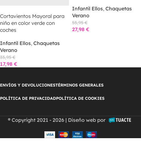
Infantil Ellos
,
Chaquetas
LEER MÁS
Verano
Cortavientos Mayoral para
niño en color verde con
55,95
€
27,98
€
coches
Infantil Ellos
,
Chaquetas
Verano
35,95
€
17,98
€
ENVÍOS Y DEVOLUCIONES
TÉRMINOS GENERALES
POLÍTICA DE PRIVACIDAD
POLÍTICA DE COOKIES
® Copyright 2021 - 2026 | Diseño web por