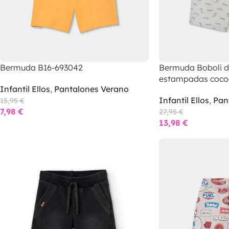
Bermuda B16-693042
Bermuda Boboli d
estampadas cocod
Infantil Ellos
,
Pantalones Verano
Infantil Ellos
,
Pan
15,95
€
7,98
€
27,95
€
13,98
€