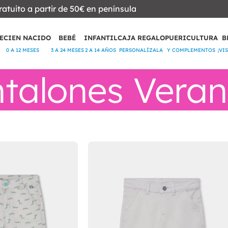
ratuito a partir de 50€ en península
ECIEN NACIDO
BEBÉ
INFANTIL
CAJA REGALO
PUERICULTURA
B
0 A 12 MESES
3 A 24 MESES
2 A 14 AÑOS
PERSONALÍZALA
Y COMPLEMENTOS
¡VI
talones Vera