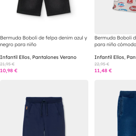
Bermuda Boboli de felpa denim azul y
Bermuda Boboli d
negro para niño
para niño cómoda 
Infantil Ellos
,
Pantalones Verano
Infantil Ellos
,
Pan
21,95
€
22,95
€
10,98
€
11,48
€