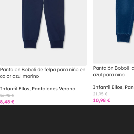
Pantalón Boboli l
Pantalon Boboli de felpa para niño en
azul para niño
color azul marino
Infantil Ellos
,
Pan
Infantil Ellos
,
Pantalones Verano
21,95
€
16,95
€
10,98
€
8,48
€