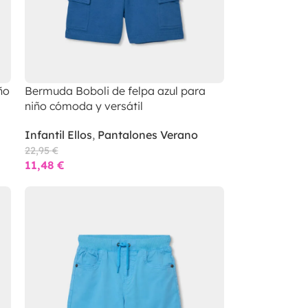
ño
Bermuda Boboli de felpa azul para
niño cómoda y versátil
Infantil Ellos
,
Pantalones Verano
22,95
€
11,48
€