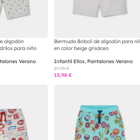
e algodón
Bermuda Boboli de algodón para ni
rilos para niño
en color beige grisáceo
talones Verano
Infantil Ellos
,
Pantalones Verano
27,95
€
13,98
€