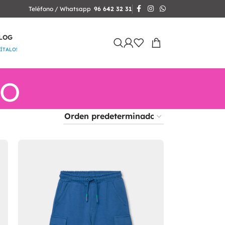
Teléfono / Whatsapp
96 642 32 31
LOG
SÍTALO!
no