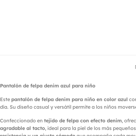
Pantalón de felpa denim azul para niño
Este
pantalón de felpa denim para niño en color azul
com
día. Su diseño casual y versátil permite a los niños mover
Confeccionado en
tejido de felpa con efecto denim
, ofr
agradable al tacto
, ideal para la piel de los más pequeñ
resistencia y un ajuste cómodo
que acompaña cada mov