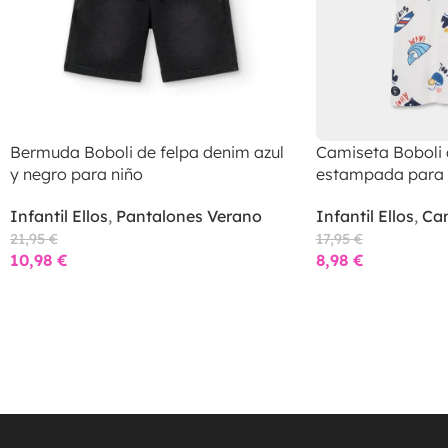
Bermuda Boboli de felpa denim azul
Camiseta Boboli
y negro para niño
estampada para 
Infantil Ellos
,
Pantalones Verano
Infantil Ellos
,
Cam
21,95
€
17,95
€
10,98
€
8,98
€