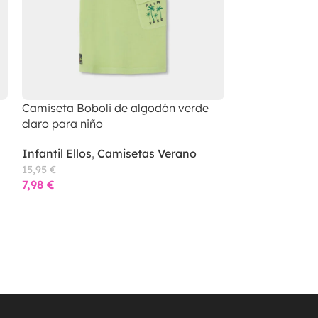
Camiseta Boboli de algodón verde
Camiseta Bobo
claro para niño
algodón azul m
Infantil Ellos
,
Camisetas Verano
Infantil Ellos
,
15,95
€
15,95
€
7,98
€
7,98
€