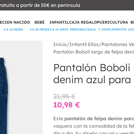
ratuito a partir de 50€ en península
ECIEN NACIDO
BEBÉ
INFANTIL
CAJA REGALO
PUERICULTURA
B
0 A 12 MESES
3 A 24 MESES
2 A 14 AÑOS
PERSONALÍZALA
Y COMPLEMENTOS
¡VI
Inicio
Infantil Ellos
Pantalones V
Pantalón Boboli largo de felpa den
Pantalón Boboli 
denim azul para
21,95
€
10,98
€
Este
pantalón de felpa denim para
vaquero con la comodidad de la fe
día a día. Su diseño casual y versát