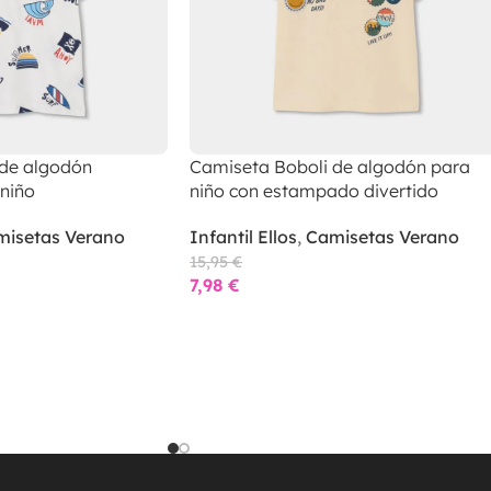
 de algodón
Camiseta Boboli de algodón para
niño
niño con estampado divertido
isetas Verano
Infantil Ellos
,
Camisetas Verano
15,95
€
7,98
€