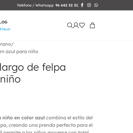
Teléfono / Whatsapp
96 642 32 31
LOG
SÍTALO!
erano
im azul para niño
largo de felpa
 niño
 niño en color azul
combina el estilo del
lpa, creando una prenda perfecta para el
il permite a los niños moverse con total