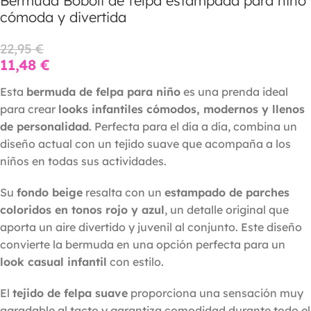
Bermuda Boboli de felpa estampada para niño
cómoda y divertida
22,95
€
11,48
€
Esta
bermuda de felpa para niño
es una prenda ideal
para crear
looks infantiles cómodos, modernos y llenos
de personalidad
. Perfecta para el día a día, combina un
diseño actual con un tejido suave que acompaña a los
niños en todas sus actividades.
Su
fondo beige
resalta con un
estampado de parches
coloridos en tonos rojo y azul
, un detalle original que
aporta un aire divertido y juvenil al conjunto. Este diseño
convierte la bermuda en una opción perfecta para un
look casual infantil
con estilo.
El
tejido de felpa suave
proporciona una sensación muy
agradable al tacto y garantiza comodidad durante todo el