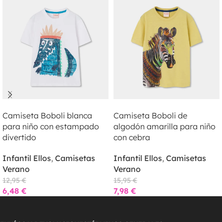
LEER MÁS
LEER MÁS
Camiseta Boboli blanca
Camiseta Boboli de
para niño con estampado
algodón amarilla para niño
divertido
con cebra
Infantil Ellos
,
Camisetas
Infantil Ellos
,
Camisetas
Verano
Verano
12,95
€
15,95
€
6,48
€
7,98
€