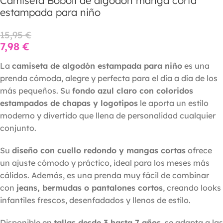
Camiseta Boboli de algodón manga corta
estampada para niño
15,95
€
7,98
€
La
camiseta de algodón estampada para niño
es una
prenda cómoda, alegre y perfecta para el día a día de los
más pequeños. Su
fondo azul claro con coloridos
estampados de chapas y logotipos
le aporta un estilo
moderno y divertido que llena de personalidad cualquier
conjunto.
Su
diseño con cuello redondo y mangas cortas
ofrece
un ajuste cómodo y práctico, ideal para los meses más
cálidos. Además, es una prenda muy fácil de combinar
con
jeans, bermudas o pantalones cortos
, creando looks
infantiles frescos, desenfadados y llenos de estilo.
Disponible en
tallas desde 3 hasta 7 años
, se adapta a las