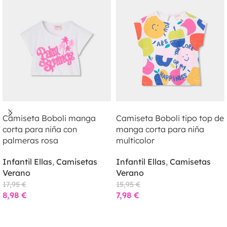
LEER MÁS
LEER MÁS
Camiseta Boboli manga
Camiseta Boboli tipo top de
corta para niña con
manga corta para niña
palmeras rosa
multicolor
Infantil Ellas
,
Camisetas
Infantil Ellas
,
Camisetas
Verano
Verano
17,95
€
15,95
€
8,98
€
7,98
€