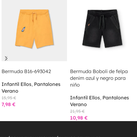
LEER MÁS
LEER MÁS
Bermuda B16-693042
Bermuda Boboli de felpa
denim azul y negro para
Infantil Ellos
,
Pantalones
niño
Verano
Infantil Ellos
,
Pantalones
15,95
€
7,98
€
Verano
21,95
€
10,98
€