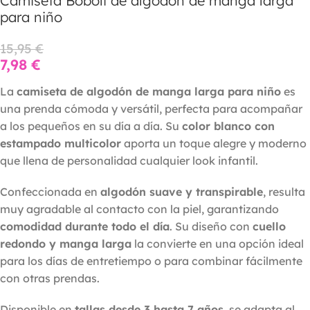
Camiseta Boboli de algodón de manga larga
para niño
15,95
€
7,98
€
La
camiseta de algodón de manga larga para niño
es
una prenda cómoda y versátil, perfecta para acompañar
a los pequeños en su día a día. Su
color blanco con
estampado multicolor
aporta un toque alegre y moderno
que llena de personalidad cualquier look infantil.
Confeccionada en
algodón suave y transpirable
, resulta
muy agradable al contacto con la piel, garantizando
comodidad durante todo el día
. Su diseño con
cuello
redondo y manga larga
la convierte en una opción ideal
para los días de entretiempo o para combinar fácilmente
con otras prendas.
Disponible en
tallas desde 3 hasta 7 años
, se adapta al