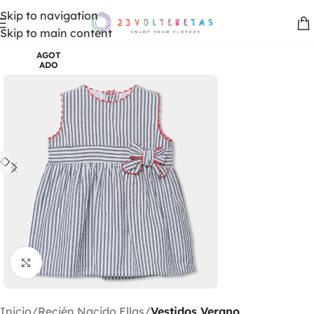
Skip to navigation
Skip to main content
AGOT
ADO
Clic para ampliar
Inicio
Recién Nacido Ellas
Vestidos Verano