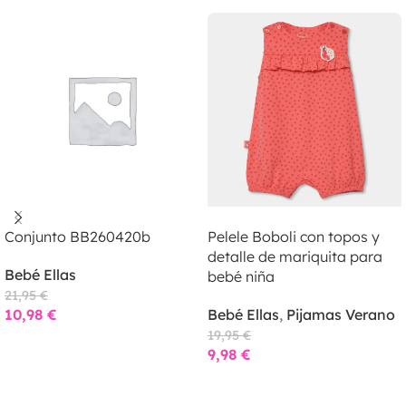
LEER MÁS
LEER MÁS
Conjunto BB260420b
Pelele Boboli con topos y
detalle de mariquita para
Bebé Ellas
bebé niña
21,95
€
10,98
€
Bebé Ellas
,
Pijamas Verano
19,95
€
9,98
€