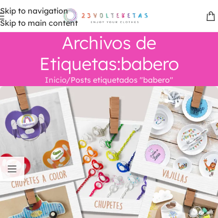
Skip to navigation
Skip to main content
Archivos de
Etiquetas:babero
Inicio
Posts etiquetados "babero"