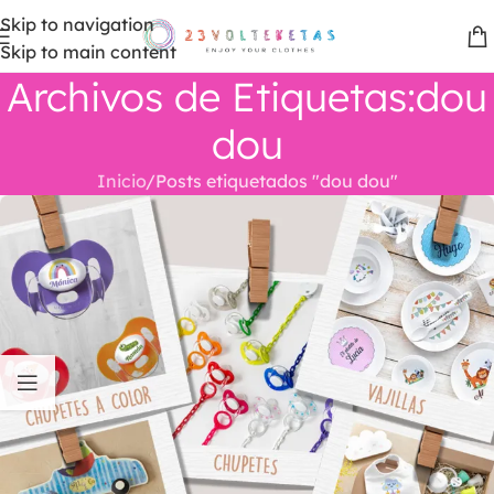
Skip to navigation
Skip to main content
Archivos de Etiquetas:dou
dou
Inicio
Posts etiquetados "dou dou"