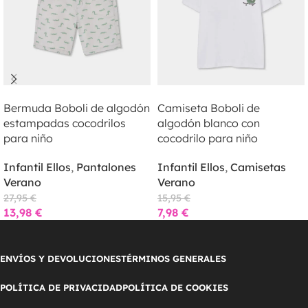
LEER MÁS
LEER MÁS
Bermuda Boboli de algodón
Camiseta Boboli de
estampadas cocodrilos
algodón blanco con
para niño
cocodrilo para niño
Infantil Ellos
,
Pantalones
Infantil Ellos
,
Camisetas
Verano
Verano
27,95
€
15,95
€
13,98
€
7,98
€
ENVÍOS Y DEVOLUCIONES
TÉRMINOS GENERALES
POLÍTICA DE PRIVACIDAD
POLÍTICA DE COOKIES