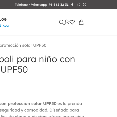
Teléfono / Whatsapp
96 642 32 31
LOG
SÍTALO!
protección solar UPF50
oli para niño con
r UPF50
con protección solar UPF50
es la prenda
on seguridad y comodidad. Diseñada para
días de
playa o piscina
, ofrece protección