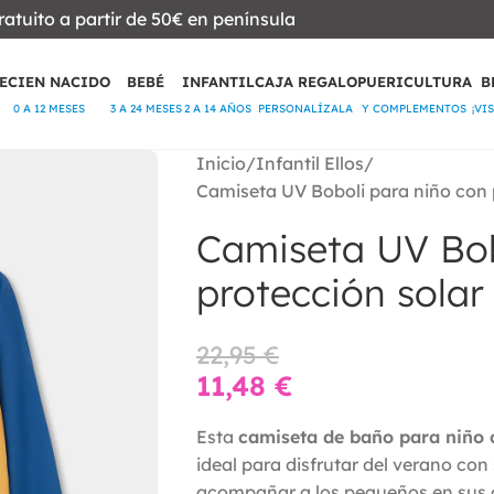
ratuito a partir de 50€ en península
ECIEN NACIDO
BEBÉ
INFANTIL
CAJA REGALO
PUERICULTURA
B
0 A 12 MESES
3 A 24 MESES
2 A 14 AÑOS
PERSONALÍZALA
Y COMPLEMENTOS
¡VI
Inicio
Infantil Ellos
Camiseta UV Boboli para niño con 
Camiseta UV Bob
protección sola
22,95
€
11,48
€
Esta
camiseta de baño para niño 
ideal para disfrutar del verano c
acompañar a los pequeños en sus 