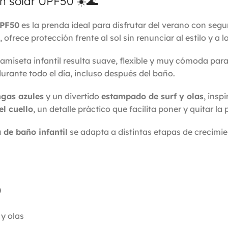
n solar UPF50 ☀️🌊
UPF50
es la prenda ideal para disfrutar del verano con se
, ofrece protección frente al sol sin renunciar al estilo y a
camiseta infantil resulta suave, flexible y muy cómoda para
urante todo el día, incluso después del baño.
ngas azules
y un divertido
estampado de surf y olas
, insp
el cuello
, un detalle práctico que facilita poner y quitar la
 de baño infantil
se adapta a distintas etapas de crecimien
0
y olas